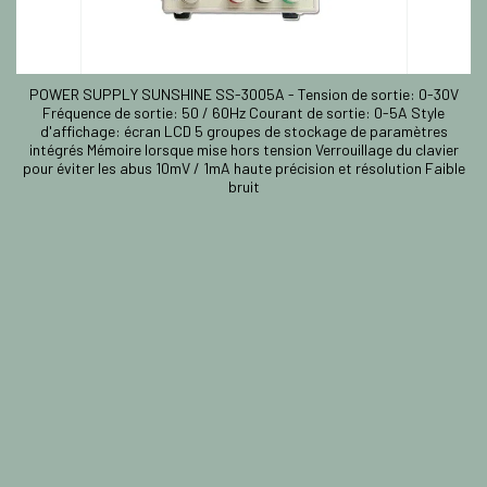
POWER SUPPLY SUNSHINE SS-3005A - Tension de sortie: 0-30V
Fréquence de sortie: 50 / 60Hz Courant de sortie: 0-5A Style
d'affichage: écran LCD 5 groupes de stockage de paramètres
intégrés Mémoire lorsque mise hors tension Verrouillage du clavier
pour éviter les abus 10mV / 1mA haute précision et résolution Faible
bruit