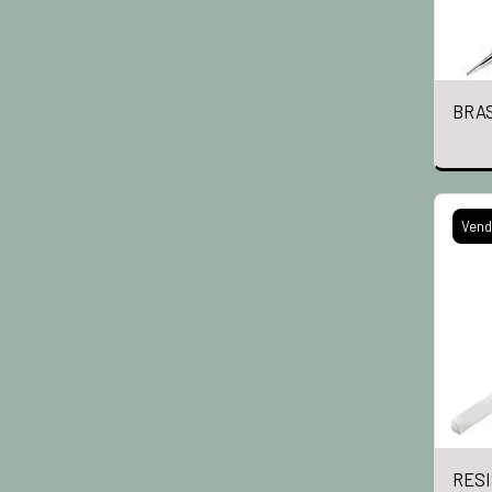
BRAS
Vend
RESI