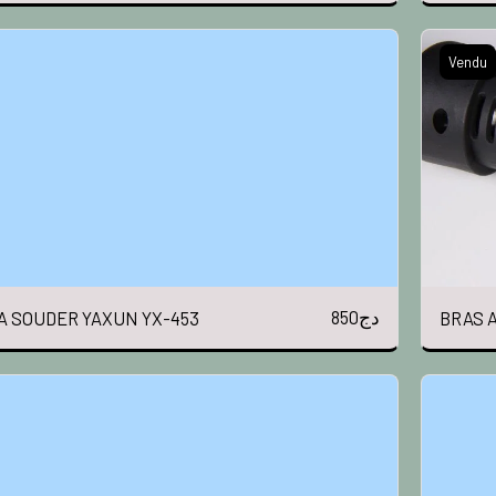
Vendu
850
دج
A SOUDER YAXUN YX-453
BRAS 