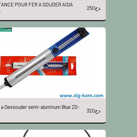
TANCE POUR FER A SOUDER AIDA
250
دج
+
a Dessouder semi-aluminum Blue ZD-
320
دج