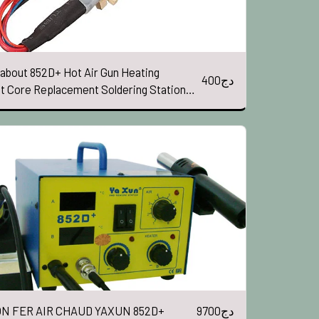
 about 852D+ Hot Air Gun Heating
400
دج
t Core Replacement Soldering Station
508D
9700
دج
ON FER AIR CHAUD YAXUN 852D+