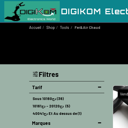
DIGIKOM Elec
Accueil
Shop
Tools
Fer&Air Chaud
Filtres
Tarif
Vend
Sous
10160
دج
(36)
10161
دج
-
20120
دج
(5)
40041
دج
Et Au dessus de
(1)
Marques