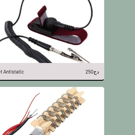
250
دج
t Antistatic