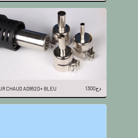
1300
دج
AIR CHAUD AD952D+ BLEU