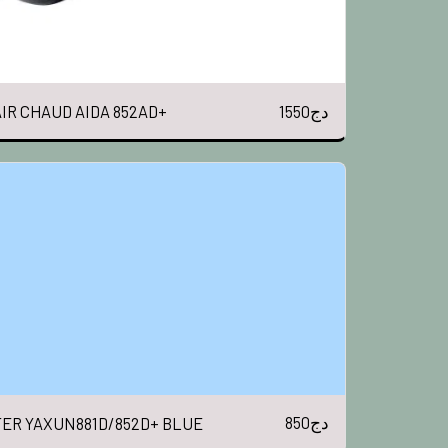
1550
دج
IR CHAUD AIDA 852AD+
850
دج
FER YAXUN881D/852D+ BLUE