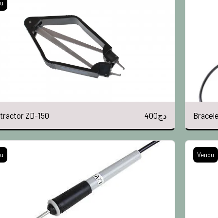
u
400
دج
tractor ZD-150
Bracele
u
Vendu