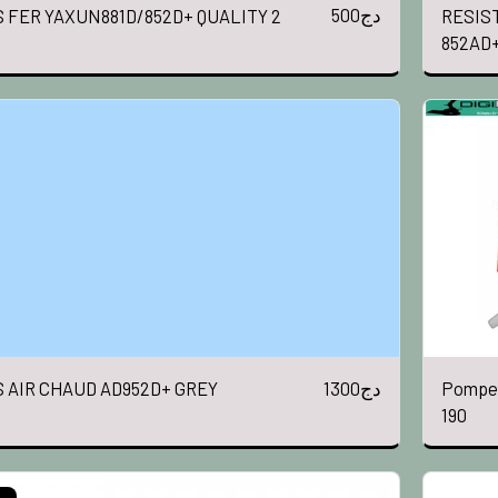
500
دج
 FER YAXUN881D/852D+ QUALITY 2
RESIS
852AD
1300
دج
 AIR CHAUD AD952D+ GREY
Pompe 
190