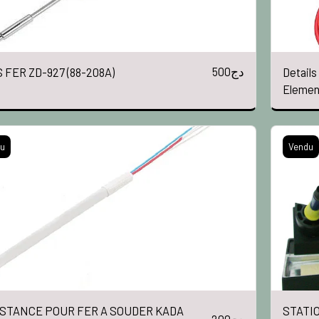
500
دج
 FER ZD-927 (88-208A)
Details
Elemen
110V 8
u
Vendu
STANCE POUR FER A SOUDER KADA
STATI
200
دج