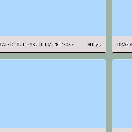
1800
دج
 AIR CHAUD BAKU 601D/878L/909S
BRAS A