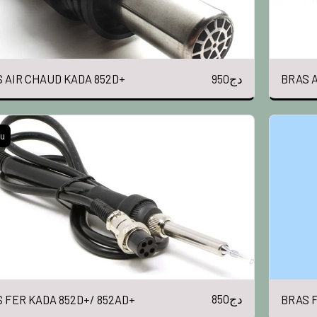
950
دج
 AIR CHAUD KADA 852D+
BRAS A
u
850
دج
 FER KADA 852D+/ 852AD+
BRAS 