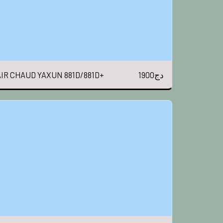
1900
دج
IR CHAUD YAXUN 881D/881D+