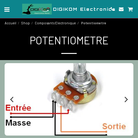
DIGIKOM Electronics
Accueil
Shop
Composants Electronique
Potentiometre
POTENTIOMETRE