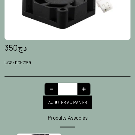
350
دج
UGS:
DGK7159
AJOUTER AU PANIER
Produits Associés