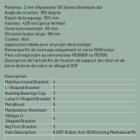
Matériau: 2 mm d'épaisseur 60 Series Aluminium dur
Angle de rotation: 180 degrés
Rayon de braquage: 355 mm
Hauteur: 428 mm (pince fermée)
Ouverture maximale: 55 mm
Distance la plus large: 98 mm
Couleur: Noir
Application idéale pour un projet de bricolage
Remarque Kit de montage uniquement et servo NON inclus
Peut correspondre au servomoteur MG996R ou MG995
Description de l'article Kit de fixation de support de robot et de
pince de bras de robot en alliage 6 DOF
Description:
Multifunctional Bracket
4
L-Shaped Bracket
1
Bushing Bearings Cup
3
Long U-Shaped Bracket
3
Metalboat
6
Manipulator Aluminum
1
Oblique U-
4
Shaped Bracket
Big Foot Bracket
2
Item Description
6 DOF Robot Arm 3D Rotating Mechanical Metal