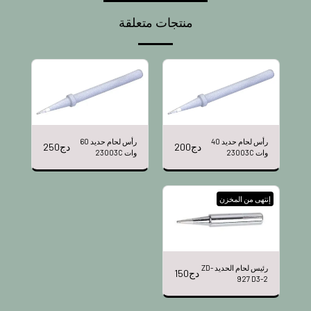
منتجات متعلقة
رأس لحام حديد 40
رأس لحام حديد 60
دج
200
دج
250
وات 23003C
وات 23003C
إنتهى من المخزن
رئيس لحام الحديد ZD-
دج
150
927 D3-2