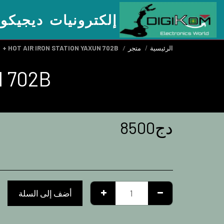
إلكترونيات ديجيكو
الرئيسية
متجر
HOT AIR IRON STATION YAXUN 702B +
702B +
دج
8500
أضف إلى السلة