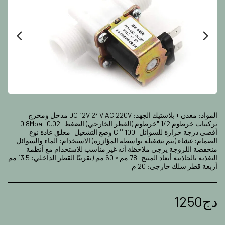
المواد: معدن + بلاستيك الجهد: DC 12V 24V AC 220V مدخل ومخرج:
تركيبات خرطوم 1/2 "خرطوم (القطر الخارجي) الضغط: 0.02- 0.8Mpa
أقصى درجة حرارة للسوائل: 100 ° C وضع التشغيل: مغلق عادة نوع
الصمام: غشاء (يتم تشغيله بواسطة المؤازرة) الاستخدام: الماء والسوائل
منخفضة اللزوجة يرجى ملاحظة أنه غير مناسب للاستخدام مع أنظمة
التغذية بالجاذبية أبعاد المنتج: 78 مم × 60 مم (تقريبًا القطر الداخلي: 13.5 مم
أربعة قطر سلك خارجي: 20 م
دج
1250